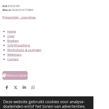
KvK
81033109
Btw-nr
NL003519773B85
Prijsprinter - copyshop
Home
Over
Boeken
Schrijfcoaching
Workshops & Lezingen
Webinars
Contact
Manuscripten
D
D
S
D
e
e
h
e
l
e
a
l
e
l
r
e
Deze website gebruikt cookies voor analyse-
n
e
n
doeleinden en/of het tonen van advertenties.