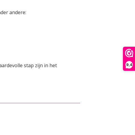
nder andere:
ardevolle stap zijn in het
9,4