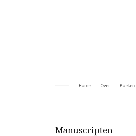
Ga
direct
naar
de
hoofdinhoud
Home
Over
Boeken
Manuscripten