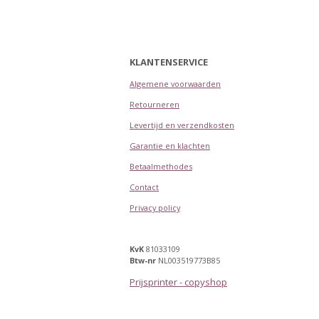
KLANTENSERVICE
Algemene voorwaarden
Retourneren
Levertijd en verzendkosten
Garantie en klachten
Betaalmethodes
Contact
Privacy policy
KvK
81033109
Btw-nr
NL003519773B85
Prijsprinter - copyshop