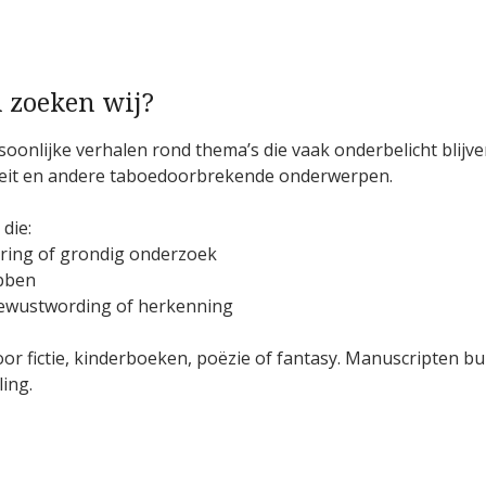
 zoeken wij?
rsoonlijke verhalen rond thema’s die vaak onderbelicht blijve
titeit en andere taboedoorbrekende onderwerpen.
die:
aring of grondig onderzoek
ebben
bewustwording of herkenning
oor fictie, kinderboeken, poëzie of fantasy. Manuscripten b
ing.