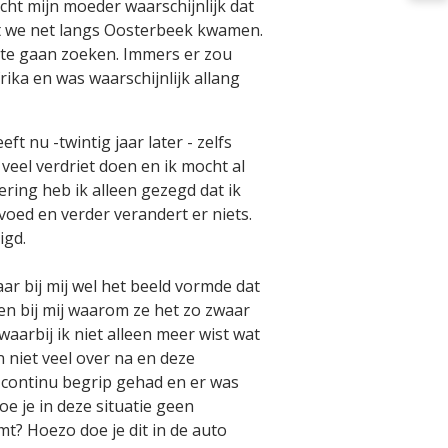
acht mijn moeder waarschijnlijk dat
dat we net langs Oosterbeek kwamen.
e te gaan zoeken. Immers er zou
ika en was waarschijnlijk allang
t nu -twintig jaar later - zelfs
 veel verdriet doen en ik mocht al
ering heb ik alleen gezegd dat ik
voed en verder verandert er niets.
igd.
ar bij mij wel het beeld vormde dat
ren bij mij waarom ze het zo zwaar
arbij ik niet alleen meer wist wat
 niet veel over na en deze
b continu begrip gehad en er was
e je in deze situatie geen
t? Hoezo doe je dit in de auto