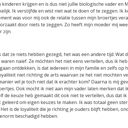
 kinderen krijgen en is dus niet jullie biologische vader en M
elijk. Ik verstijfde en wist niet wat te doen of te zeggen. Ik
moment was voor mij ook de relatie tussen mijn broertjes ve
eroorzaakt door niets te zeggen. Zo heeft mijn moeder mij wee
 zijn.
k dat ze niets hebben gezegd, het was een andere tijd. Wat de
aren naïef. Ze móchten het niet eens vertellen, dus ik heb 
 gaan ontdekken, is dat iedereen in mijn familie en zelfs op
yaliteit niet richting de arts waarvan ze het niet mochten v
nier wil je toch niet dat ik erachter kom? Daarna is mij gevr
ertjes. Ook mocht ik niet aan mijn vader laten merken dat i
lf de keuze heb gemaakt dit ook niet te vertellen, dus dat i
et geleerd om eigen keuzes te maken. Ik was totaal geen ste
Het is de loyaliteit die je richting je ouders blijft hebben, 
o enorm beschadigd hebben.