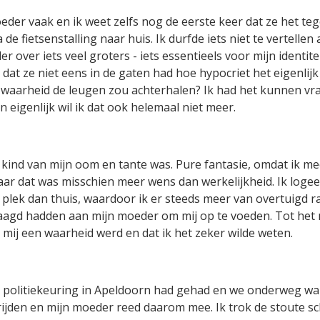
der vaak en ik weet zelfs nog de eerste keer dat ze het teg
de fietsenstalling naar huis. Ik durfde iets niet te vertellen
 over iets veel groters - iets essentieels voor mijn identitei
at ze niet eens in de gaten had hoe hypocriet het eigenlijk
waarheid de leugen zou achterhalen? Ik had het kunnen vra
 eigenlijk wil ik dat ook helemaal niet meer.
 kind van mijn oom en tante was. Pure fantasie, omdat ik me
aar dat was misschien meer wens dan werkelijkheid. Ik logee
 plek dan thuis, waardoor ik er steeds meer van overtuigd raa
agd hadden aan mijn moeder om mij op te voeden. Tot het 
mij een waarheid werd en dat ik het zeker wilde weten.
jn politiekeuring in Apeldoorn had gehad en we onderweg wa
rijden en mijn moeder reed daarom mee. Ik trok de stoute sc