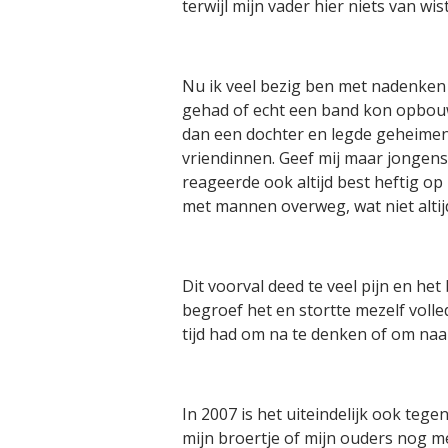
terwijl mijn vader hier niets van w
Nu ik veel bezig ben met nadenken 
gehad of echt een band kon opbouw
dan een dochter en legde geheimen b
vriendinnen. Geef mij maar jongens, 
reageerde ook altijd best heftig o
met mannen overweg, wat niet alti
Dit voorval deed te veel pijn en het
begroef het en stortte mezelf volled
tijd had om na te denken of om naar
In 2007 is het uiteindelijk ook teg
mijn broertje of mijn ouders nog 