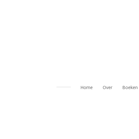
Ga
direct
naar
de
hoofdinhoud
Home
Over
Boeken