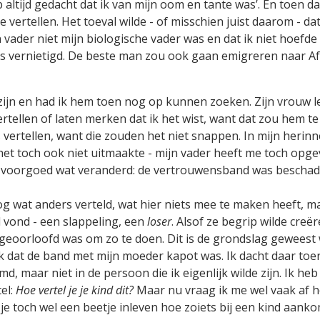
eb altijd gedacht dat ik van mijn oom en tante was’. En toen d
vertellen. Het toeval wilde - of misschien juist daarom - 
n vader niet mijn biologische vader was en dat ik niet hoefd
as vernietigd. De beste man zou ook gaan emigreren naar Afr
zijn en had ik hem toen nog op kunnen zoeken. Zijn vrouw leef
rtellen of laten merken dat ik het wist, want dat zou hem te
 vertellen, want die zouden het niet snappen. In mijn herinn
het toch ook niet uitmaakte - mijn vader heeft me toch opge
 voorgoed wat veranderd: de vertrouwensband was beschad
g wat anders verteld, wat hier niets mee te maken heeft, ma
 vond - een slappeling, een
loser
. Alsof ze begrip wilde creë
eoorloofd was om zo te doen. Dit is de grondslag geweest wa
k dat de band met mijn moeder kapot was. Ik dacht daar toen
 maar niet in de persoon die ik eigenlijk wilde zijn. Ik he
el:
Hoe vertel je je kind dit?
Maar nu vraag ik me wel vaak af ho
 toch wel een beetje inleven hoe zoiets bij een kind aankom