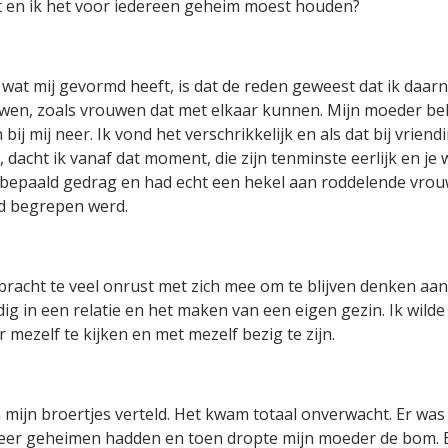
ist en ik het voor iedereen geheim moest houden?
wat mij gevormd heeft, is dat de reden geweest dat ik daar
en, zoals vrouwen dat met elkaar kunnen. Mijn moeder beh
ij mij neer. Ik vond het verschrikkelijk en als dat bij vrie
dacht ik vanaf dat moment, die zijn tenminste eerlijk en je w
p bepaald gedrag en had echt een hekel aan roddelende vrou
jd begrepen werd.
 bracht te veel onrust met zich mee om te blijven denken aan 
ig in een relatie en het maken van een eigen gezin. Ik wilde 
 mezelf te kijken en met mezelf bezig te zijn.
en mijn broertjes verteld. Het kwam totaal onverwacht. Er wa
meer geheimen hadden en toen dropte mijn moeder de bom. 