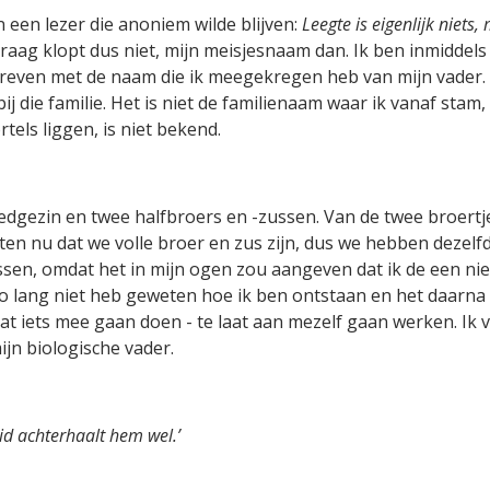
 een lezer die anoniem wilde blijven:
Leegte is eigenlijk niets
 draag klopt dus niet, mijn meisjesnaam dan. Ik ben inmiddel
reven met de naam die ik meegekregen heb van mijn vader. En 
ij die familie. Het is niet de familienaam waar ik vanaf stam,
els liggen, is niet bekend.
oedgezin en twee halfbroers en -zussen. Van de twee broertj
ten nu dat we volle broer en zus zijn, dus we hebben dezelf
ussen, omdat het in mijn ogen zou aangeven dat ik de een nie
zo lang niet heb geweten hoe ik ben ontstaan en het daarn
laat iets mee gaan doen - te laat aan mezelf gaan werken. I
jn biologische vader.
eid achterhaalt hem wel.’