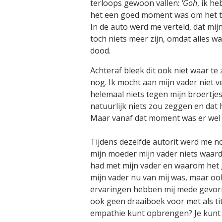
terloops gewoon vallen:
'Goh
, ik h
het een goed moment was om het te 
In de auto werd me verteld, dat mij
toch niets meer zijn, omdat alles w
dood.
Achteraf bleek dit ook niet waar te 
nog. Ik mocht aan mijn vader niet ve
helemaal niets tegen mijn broertjes
natuurlijk niets zou zeggen en dat 
Maar vanaf dat moment was er wel
Tijdens dezelfde autorit werd me no
mijn moeder mijn vader niets waard
had met mijn vader en waarom het g
mijn vader nu van mij was, maar oo
ervaringen hebben mij mede gevormd,
ook geen draaiboek voor met als tit
empathie kunt opbrengen? Je kunt je