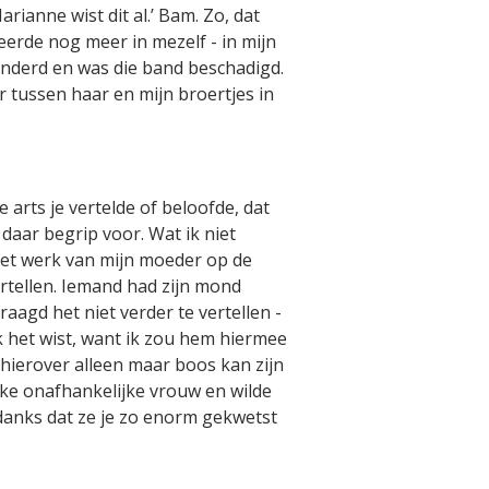
arianne wist dit al.’ Bam. Zo, dat
 keerde nog meer in mezelf - in mijn
randerd en was die band beschadigd.
r tussen haar en mijn broertjes in
 arts je vertelde of beloofde, dat
daar begrip voor. Wat ik niet
 het werk van mijn moeder op de
ertellen. Iemand had zijn mond
aagd het niet verder te vertellen -
k het wist, want ik zou hem hiermee
k hierover alleen maar boos kan zijn
rke onafhankelijke vrouw en wilde
ondanks dat ze je zo enorm gekwetst